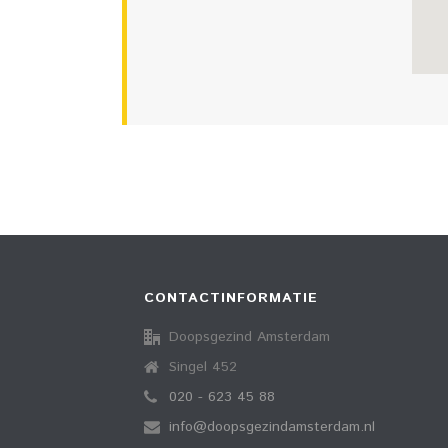
CONTACTINFORMATIE
Doopsgezind Amsterdam
Singel 452
020 - 623 45 88
info@doopsgezindamsterdam.nl