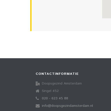
CONTACTINFORMATIE
Doopsgezind Amsterdam
Singel 452
020 - 623 45 88
info@doopsgezindamsterdam.nl