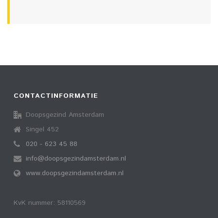
CONTACTINFORMATIE
Doopsgezind Amsterdam
Singel 452
020 - 623 45 88
info@doopsgezindamsterdam.nl
www.doopsgezindamsterdam.nl
KvK nummer: 58110569