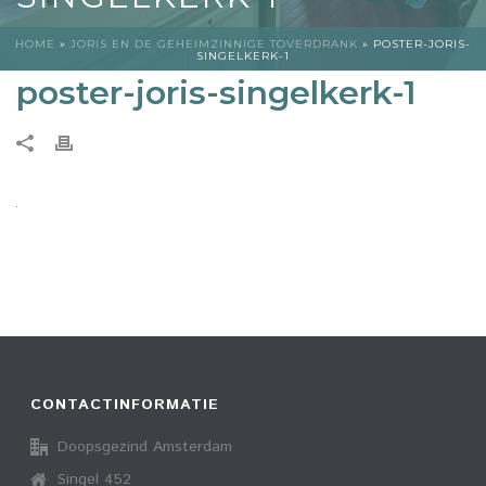
HOME
»
JORIS EN DE GEHEIMZINNIGE TOVERDRANK
»
POSTER-JORIS-
SINGELKERK-1
poster-joris-singelkerk-1
CONTACTINFORMATIE
Doopsgezind Amsterdam
Singel 452