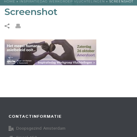
HOME
»
INSPIRATIEDAG WERKGROEP VLUCHTELINGEN
»
SCREENSHOT
Screenshot
CONTACTINFORMATIE
Doopsgezind Amsterdam