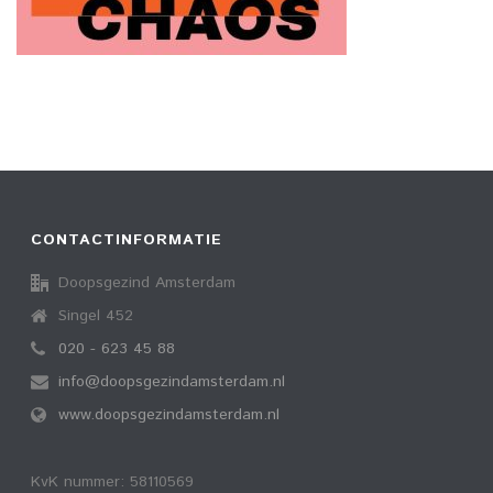
CONTACTINFORMATIE
Doopsgezind Amsterdam
Singel 452
020 - 623 45 88
info@doopsgezindamsterdam.nl
www.doopsgezindamsterdam.nl
KvK nummer: 58110569