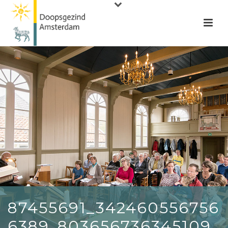
87455691_342460556756
6389_803656736345109