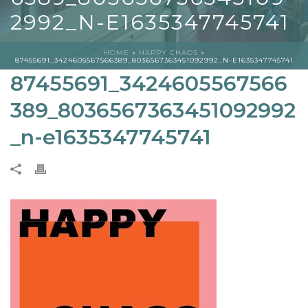
2992_N-E1635347745741
HOME
»
HAPPY CHAOS
»
87455691_3424605567566389_8036567363451092992_N-E1635347745741
87455691_3424605567566
389_8036567363451092992
_n-e1635347745741