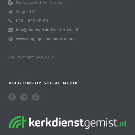
Doopsgezind Amsterdam
Singel 452
020 - 623 45 88
info@doopsgezindamsterdam.nl
www.doopsgezindamsterdam.nl
KvK nummer: 58110569
VOLG ONS OP SOCIAL MEDIA