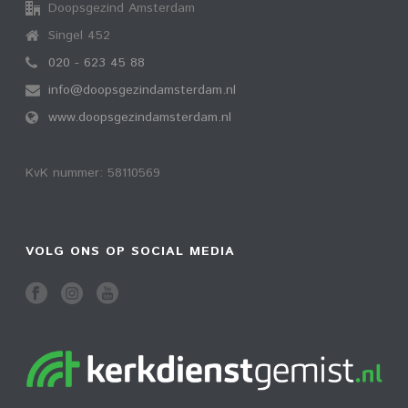
Doopsgezind Amsterdam
Singel 452
020 - 623 45 88
info@doopsgezindamsterdam.nl
www.doopsgezindamsterdam.nl
KvK nummer: 58110569
VOLG ONS OP SOCIAL MEDIA