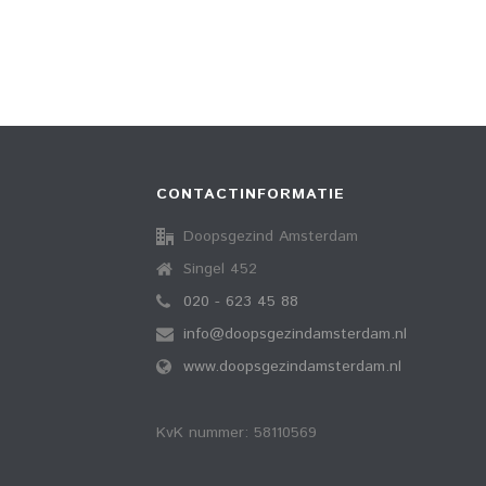
CONTACTINFORMATIE
Doopsgezind Amsterdam
Singel 452
020 - 623 45 88
info@doopsgezindamsterdam.nl
www.doopsgezindamsterdam.nl
KvK nummer: 58110569