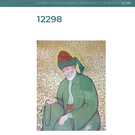
HOME
»
VREDESWEEK: FRANCISCUS & RUMI
»
12298
12298