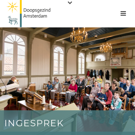
INGESPREK