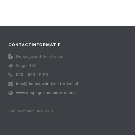
CONTACTINFORMATIE
Doopsgezind Amsterdam
Singel 452
020 - 623 45 88
info@doopsgezindamsterdam.nl
www.doopsgezindamsterdam.nl
KvK nummer: 58110569