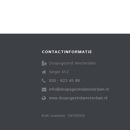
CONTACTINFORMATIE
Doopsgezind Amsterdam
Singel 452
020 - 623 45 88
info@doopsgezindamsterdam.nl
www.doopsgezindamsterdam.nl
KvK nummer: 58110569