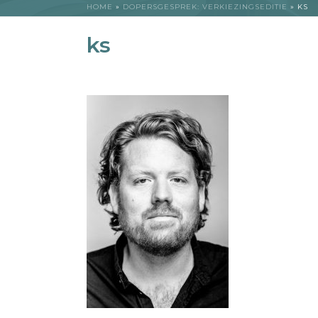
HOME
»
DOPERSGESPREK: VERKIEZINGSEDITIE
»
KS
ks