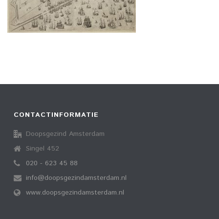
CONTACTINFORMATIE
Doopsgezind Amsterdam
Singel 452
020 - 623 45 88
info@doopsgezindamsterdam.nl
www.doopsgezindamsterdam.nl