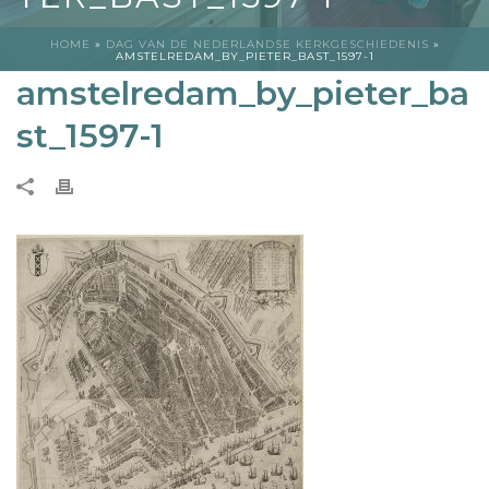
HOME
»
DAG VAN DE NEDERLANDSE KERKGESCHIEDENIS
»
AMSTELREDAM_BY_PIETER_BAST_1597-1
amstelredam_by_pieter_ba
st_1597-1