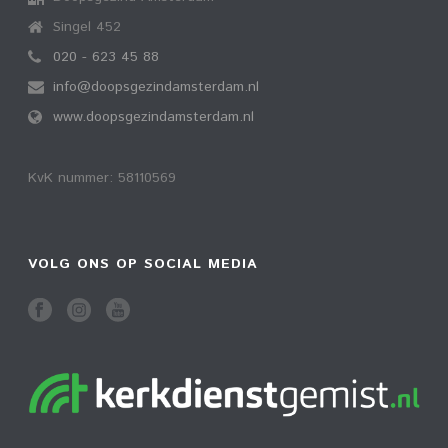
Singel 452
020 - 623 45 88
info@doopsgezindamsterdam.nl
www.doopsgezindamsterdam.nl
KvK nummer: 58110569
VOLG ONS OP SOCIAL MEDIA