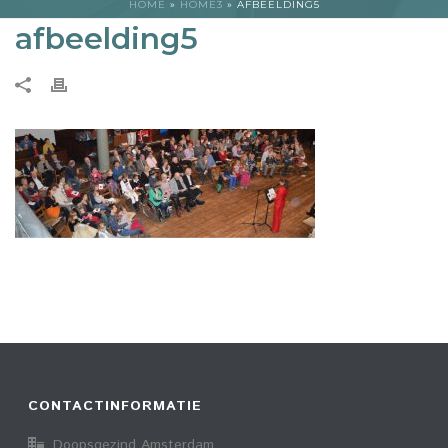
HOME
»
HOME3
»
AFBEELDING5
afbeelding5
CONTACTINFORMATIE
Doopsgezind Amsterdam