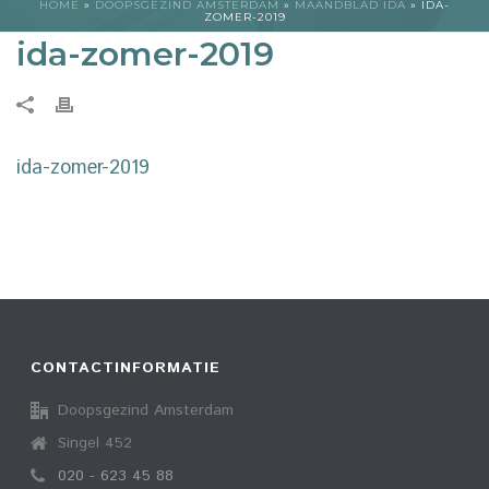
HOME
»
DOOPSGEZIND AMSTERDAM
»
MAANDBLAD IDA
»
IDA-
ZOMER-2019
ida-zomer-2019
ida-zomer-2019
CONTACTINFORMATIE
Doopsgezind Amsterdam
Singel 452
020 - 623 45 88