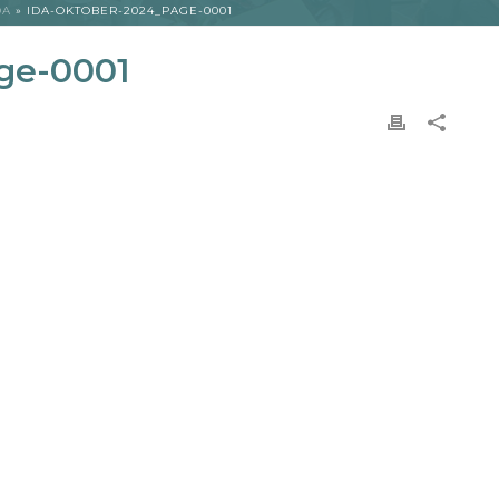
DA
»
IDA-OKTOBER-2024_PAGE-0001
ge-0001