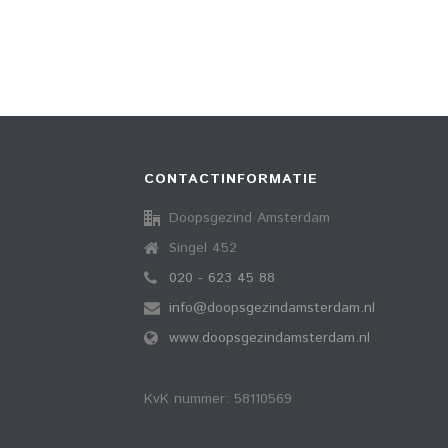
CONTACTINFORMATIE
Doopsgezind Amsterdam
Singel 452
020 - 623 45 88
info@doopsgezindamsterdam.nl
www.doopsgezindamsterdam.nl
KvK nummer: 58110569