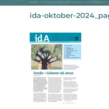
HOME
»
DOOPSGEZIND AMSTERDAM
»
MAANDBLAD I
ida-oktober-2024_pa