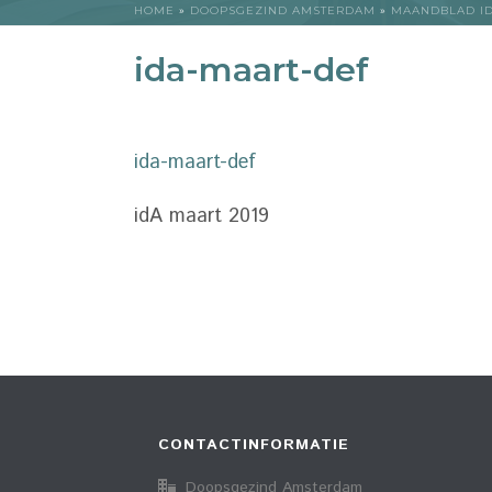
HOME
»
DOOPSGEZIND AMSTERDAM
»
MAANDBLAD I
ida-maart-def
ida-maart-def
idA maart 2019
CONTACTINFORMATIE
Doopsgezind Amsterdam