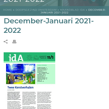
HOME
»
DOOPSGEZIND AMSTERDAM
»
MAANDBLAD IDA
»
DECEMBER-
JANUARI 2021-2022
December-Januari 2021-
2022