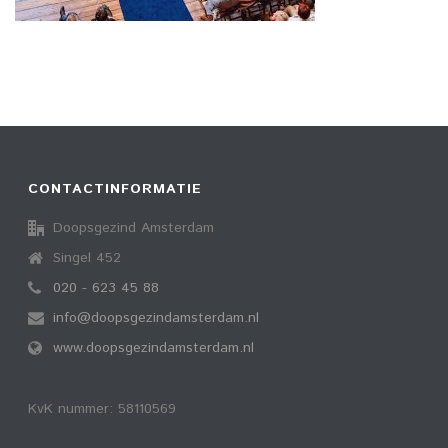
CONTACTINFORMATIE
Doopsgezind Amsterdam
Singel 452
020 - 623 45 88
info@doopsgezindamsterdam.nl
www.doopsgezindamsterdam.nl
KvK nummer: 58110569