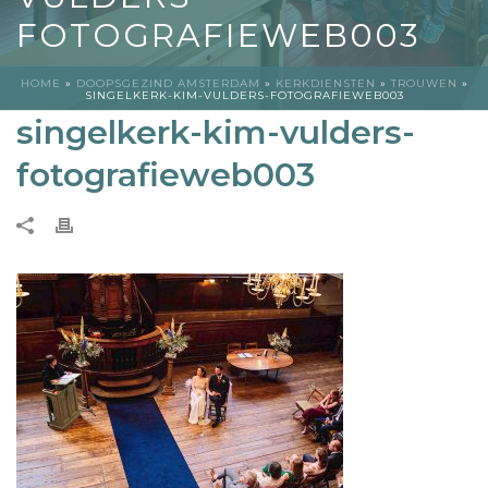
FOTOGRAFIEWEB003
HOME
»
DOOPSGEZIND AMSTERDAM
»
KERKDIENSTEN
»
TROUWEN
»
SINGELKERK-KIM-VULDERS-FOTOGRAFIEWEB003
singelkerk-kim-vulders-
fotografieweb003