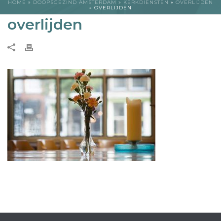
HOME
»
DOOPSGEZIND AMSTERDAM
»
KERKDIENSTEN
»
OVERLIJDEN
»
OVERLIJDEN
overlijden