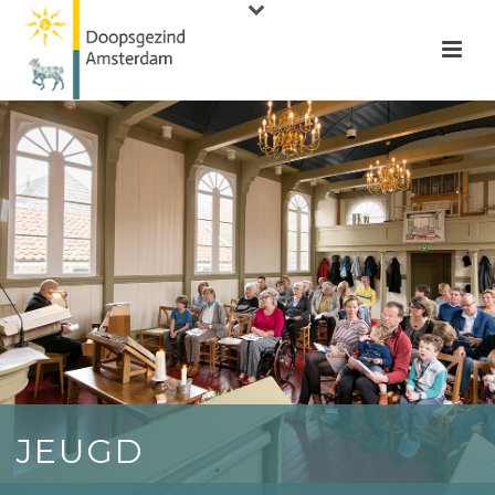
JEUGD