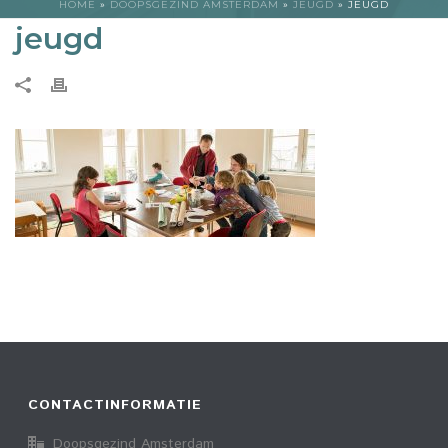
HOME
»
DOOPSGEZIND AMSTERDAM
»
JEUGD
»
JEUGD
jeugd
CONTACTINFORMATIE
Doopsgezind Amsterdam