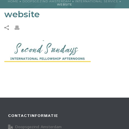
HOME
»
DOOPSGEZIND AMSTERDAM
»
INTERNATIONAL SERVICE
»
WEBSITE
website
CONTACTINFORMATIE
Doopsgezind Amsterdam