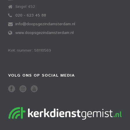
Singel 452
020 - 623 45 88
info@doopsgezindamsterdam.nl
www.doopsgezindamsterdam.nl
KvK nummer: 58110569
VOLG ONS OP SOCIAL MEDIA