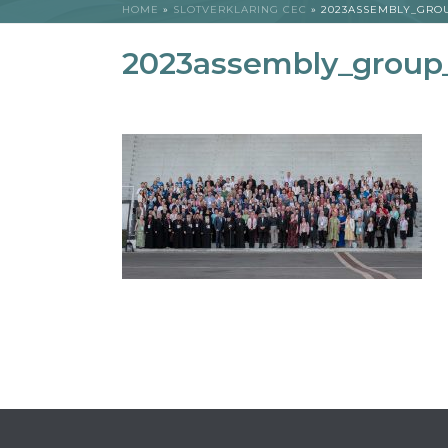
HOME
»
SLOTVERKLARING CEC
»
2023ASSEMBLY_GRO
2023assembly_group