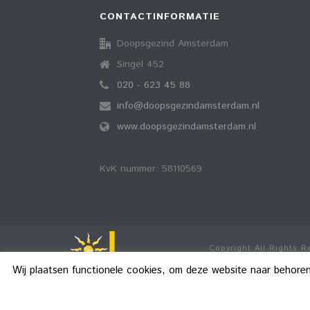
CONTACTINFORMATIE
Doopsgezind Amsterdam
Singel 452
020 - 623 45 88
info@doopsgezindamsterdam.nl
www.doopsgezindamsterdam.nl
KvK nummer: 58110569
Copyright All Rights 
Wij plaatsen functionele cookies, om deze website naar behore