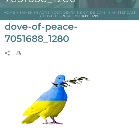
HOME
»
SAMEN IN ACTIE VOOR OEKRAÏNE OP DE DAM IN AMSTERDAM
»
DOVE-OF-PEACE-7051688_1280
dove-of-peace-
7051688_1280