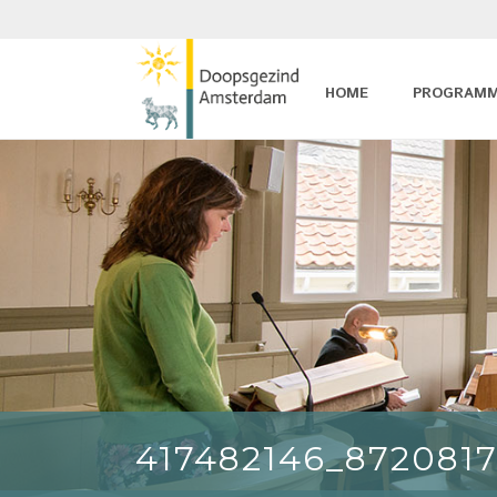
HOME
PROGRAM
417482146_872081