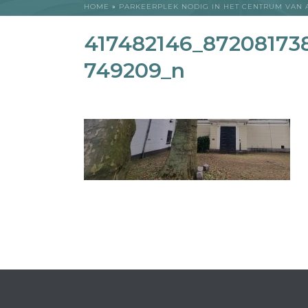
HOME
»
PARKEERPLEK NODIG IN HET CENTRUM VAN
417482146_8720817
749209_n