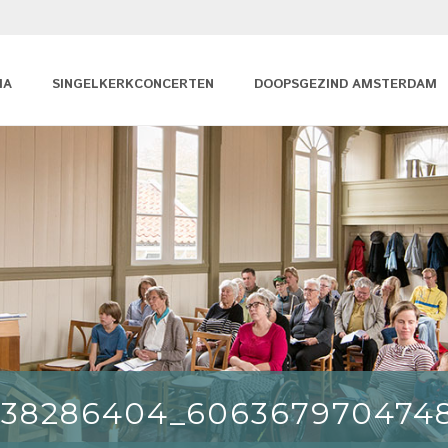
MA
SINGELKERKCONCERTEN
DOOPSGEZIND AMSTERDAM
738286404_606367970474