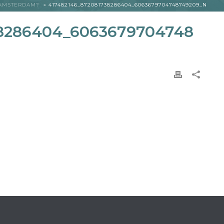
 AMSTERDAM?
»
417482146_872081738286404_6063679704748749209_N
38286404_6063679704748