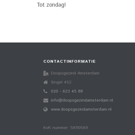
Tot zondag!
CONTACTINFORMATIE
Doopsgezind Amsterdam
Singel 452
020 - 623 45 88
info@doopsgezindamsterdam.nl
www.doopsgezindamsterdam.nl
KvK nummer: 58110569