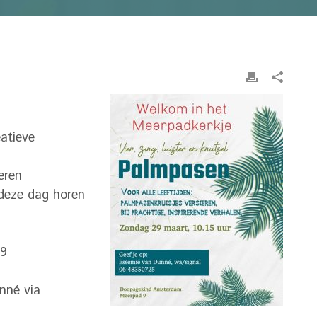
atieve
eren
 deze dag horen
 9
nné via