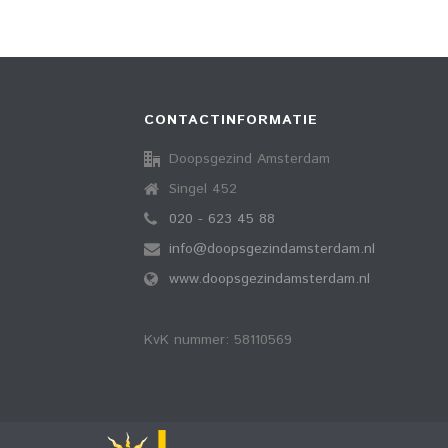
CONTACTINFORMATIE
Doopsgezind Amsterdam
Singel 452
020 - 623 45 88
info@doopsgezindamsterdam.nl
www.doopsgezindamsterdam.nl
KvK nummer: 58110569