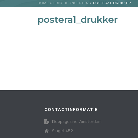
HOME
»
LUNCHCONCERTEN
»
POSTERA1_DRUKKER
postera1_drukker
CONTACTINFORMATIE
Doopsgezind Amsterdam
Singel 452