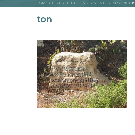
HOME
»
LEZING TENT OF NATIONS MEERPADKERK
»
T
ton