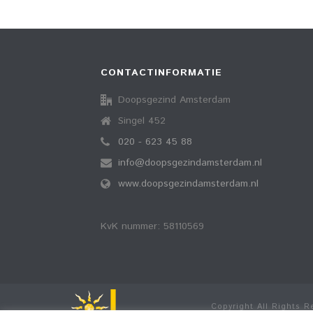
CONTACTINFORMATIE
Doopsgezind Amsterdam
Singel 452
020 - 623 45 88
info@doopsgezindamsterdam.nl
www.doopsgezindamsterdam.nl
KvK nummer: 58110569
Copyright All Rights 