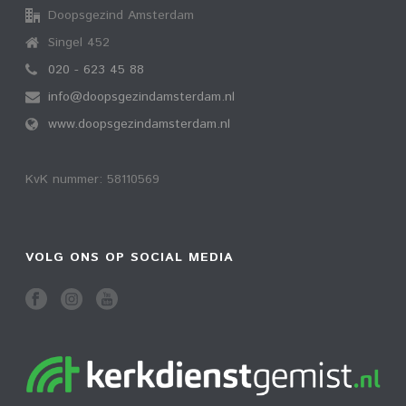
Doopsgezind Amsterdam
Singel 452
020 - 623 45 88
info@doopsgezindamsterdam.nl
www.doopsgezindamsterdam.nl
KvK nummer: 58110569
VOLG ONS OP SOCIAL MEDIA