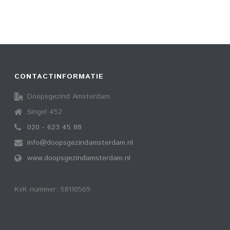
CONTACTINFORMATIE
Doopsgezind Amsterdam
Singel 452
020 - 623 45 88
info@doopsgezindamsterdam.nl
www.doopsgezindamsterdam.nl
KvK nummer: 58110569