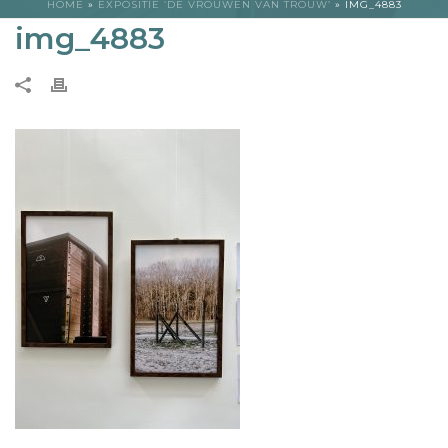
HOME
»
EXPOSITIE ‘DE VROUWEN VAN TROUW’
»
IMG_4883
img_4883