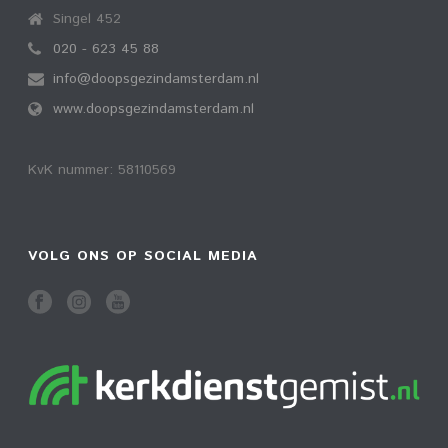
Singel 452
020 - 623 45 88
info@doopsgezindamsterdam.nl
www.doopsgezindamsterdam.nl
KvK nummer: 58110569
VOLG ONS OP SOCIAL MEDIA