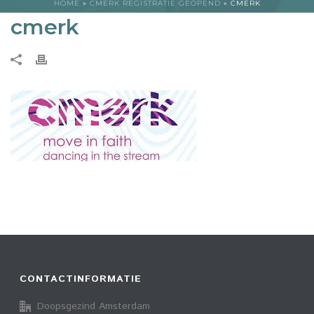
HOME
»
CMERK REGISTRATIE GEOPEND
»
CMERK
cmerk
CONTACTINFORMATIE
Doopsgezind Amsterdam