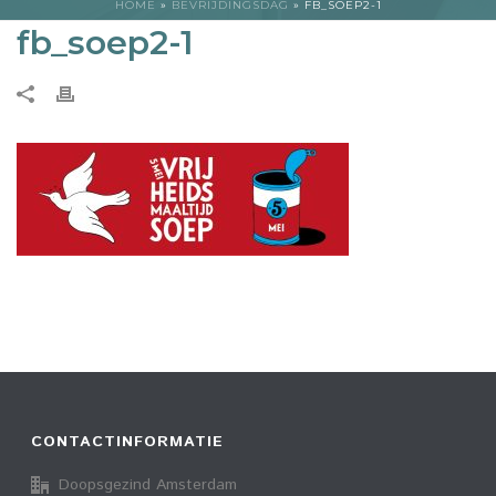
HOME
»
BEVRIJDINGSDAG
»
FB_SOEP2-1
fb_soep2-1
CONTACTINFORMATIE
Doopsgezind Amsterdam