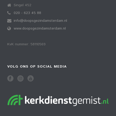
Singel 452
020 - 623 45 88
info@doopsgezindamsterdam.nl
www.doopsgezindamsterdam.nl
KvK nummer: 58110569
VOLG ONS OP SOCIAL MEDIA