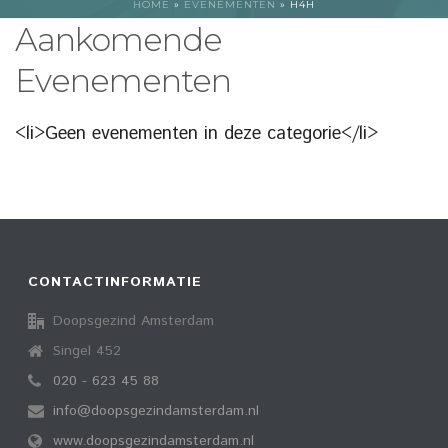
HOME
»
EVENEMENTEN
»
H4H
Aankomende
Evenementen
<li>Geen evenementen in deze categorie</li>
CONTACTINFORMATIE
Doopsgezind Amsterdam
Singel 452
020 - 623 45 88
info@doopsgezindamsterdam.nl
www.doopsgezindamsterdam.nl