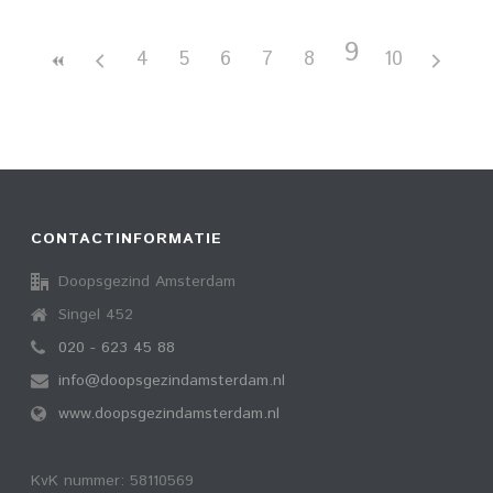
9
4
5
6
7
8
10
CONTACTINFORMATIE
Doopsgezind Amsterdam
Singel 452
020 - 623 45 88
info@doopsgezindamsterdam.nl
www.doopsgezindamsterdam.nl
KvK nummer: 58110569