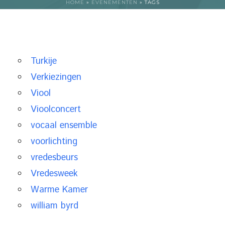
HOME
»
EVENEMENTEN
»
TAGS
Turkije
Verkiezingen
Viool
Vioolconcert
vocaal ensemble
voorlichting
vredesbeurs
Vredesweek
Warme Kamer
william byrd