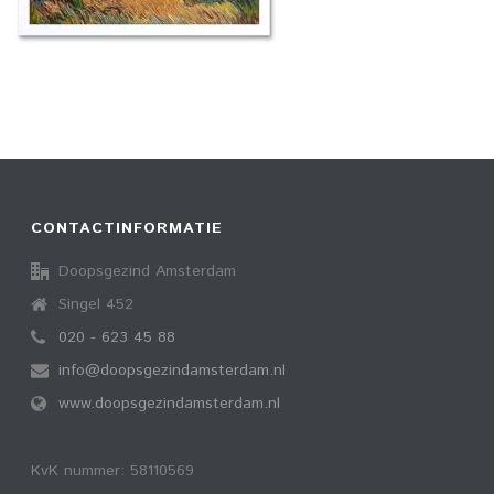
CONTACTINFORMATIE
Doopsgezind Amsterdam
Singel 452
020 - 623 45 88
info@doopsgezindamsterdam.nl
www.doopsgezindamsterdam.nl
KvK nummer: 58110569