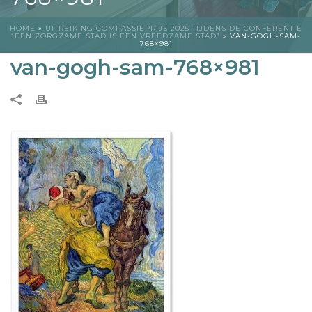
HOME
»
UITREIKING COMPASSIEPRIJS 2025 TIJDENS DE CONFERENTIE
“EEN ZORGZAME STAD IS EEN VREEDZAME STAD”
»
VAN-GOGH-SAM-
768×981
van-gogh-sam-768×981