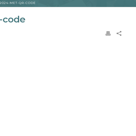
2024-MET-QR-CODE
-code