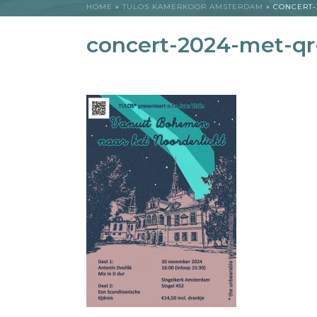
HOME
»
TULOS KAMERKOOR AMSTERDAM
»
CONCERT-
concert-2024-met-qr