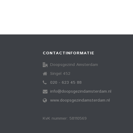
CONTACTINFORMATIE
Doopsgezind Amsterdam
Singel 452
020 - 623 45 88
info@doopsgezindamsterdam.nl
www.doopsgezindamsterdam.nl
KvK nummer: 58110569