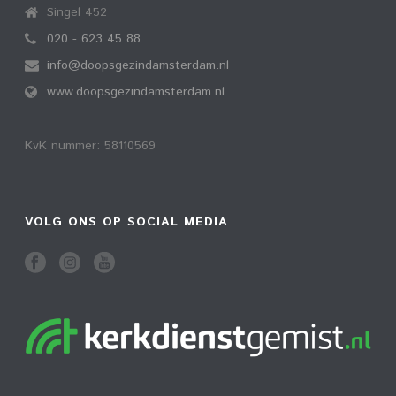
Singel 452
020 - 623 45 88
info@doopsgezindamsterdam.nl
www.doopsgezindamsterdam.nl
KvK nummer: 58110569
VOLG ONS OP SOCIAL MEDIA