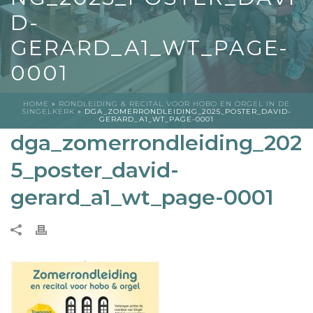
D-
GERARD_A1_WT_PAGE-
0001
HOME
»
RONDLEIDING & RECITAL VOOR HOBO EN ORGEL IN DE
SINGELKERK
»
DGA_ZOMERRONDLEIDING_2025_POSTER_DAVID-
GERARD_A1_WT_PAGE-0001
dga_zomerrondleiding_202
5_poster_david-
gerard_a1_wt_page-0001