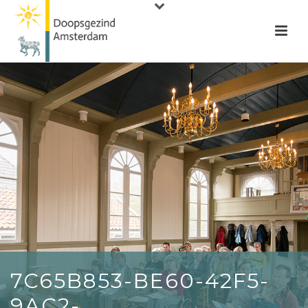
7C65B853-BE60-42F5-
9AC2-