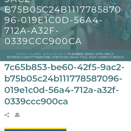
B75B05C24B1117785870
96-019E1C0D-56A4-
712A-A32F-
0339CCC900CA
HOME
»
COME BACK ALIVE
»
7C65B853-BE60-42F5-9AC2-
B75B05C24B111778587096-019E1C0D-56A4-712A-A32F-0339CCC900CA
7c65b853-be60-42f5-9ac2-
b75b05c24b111778587096-
019e1c0d-56a4-712a-a32f-
0339ccc900ca