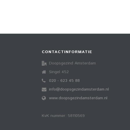
CONTACTINFORMATIE
Doopsgezind Amsterdam
Singel 452
020 - 623 45 88
info@doopsgezindamsterdam.nl
www.doopsgezindamsterdam.nl
KvK nummer: 58110569