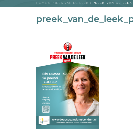
HOME
»
PREEK VAN DE LEEK
»
PREEK_VAN_DE_LEEK
preek_van_de_leek_