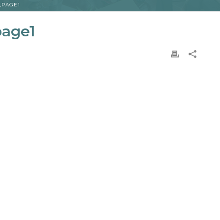
_PAGE1
page1