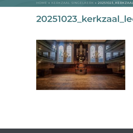
HOME
»
KERKZAAL SINGELKERK
»
20251023_KERKZAA
20251023_kerkzaal_l