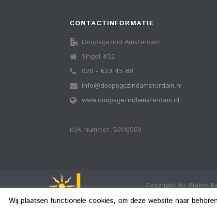
CONTACTINFORMATIE
Doopsgezind Amsterdam
Singel 452
020 - 623 45 88
info@doopsgezindamsterdam.nl
www.doopsgezindamsterdam.nl
KvK nummer: 58110569
Copyright All Rights 
Wij plaatsen functionele cookies, om deze website naar behore