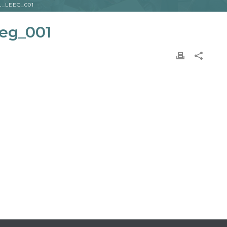
L_LEEG_001
eeg_001